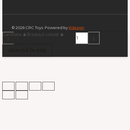
© 2026 CRC Toys. Powered by
Rdesign
Cantitate 🎄Brăduțul colorat 🎄
-
+
ADAUGĂ ÎN COȘ