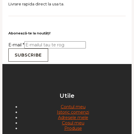
Livrare rapida direct la usa ta.
Abonează-te la noutăţi!
E-mail
*
SUBSCRIBE
Utile
Contul meu
Istoric comenzi
Adresele mele
Cosul meu
Produse