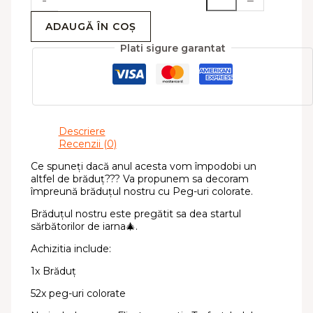
ADAUGĂ ÎN COȘ
Plati sigure garantat
Descriere
Recenzii (0)
Ce spuneți dacă anul acesta vom împodobi un
altfel de brăduț??? Va propunem sa decoram
împreună brăduțul nostru cu Peg-uri colorate.
Brăduțul nostru este pregătit sa dea startul
sărbătorilor de iarna🎄.
Achizitia include:
1x Brăduț
52x peg-uri colorate