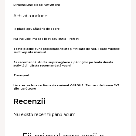
Dimensiune placă: 40×28 cm
Achiziția include:
1x placă apus/răsărit de soare
Nu include: masa Flisat sau cutia Trofast
Toate plăcile sunt proiectate, tăiate și finisate de noi. Toate fructele
sunt vopsite manual
Se recomandă stricta supraveghere a părinților pe toată durata
activității. Vârsta recomandată +3ani.
Transport:
Livrarea se face cu firma de curierat CARGUS. Termen de livrare 2-7
zile lucrătoare
Recenzii
Nu există recenzii până acum.