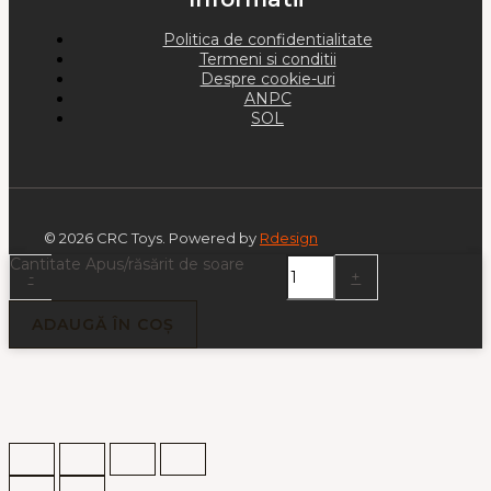
Politica de confidentialitate
Termeni si conditii
Despre cookie-uri
ANPC
SOL
© 2026 CRC Toys. Powered by
Rdesign
Cantitate Apus/răsărit de soare
-
+
ADAUGĂ ÎN COȘ