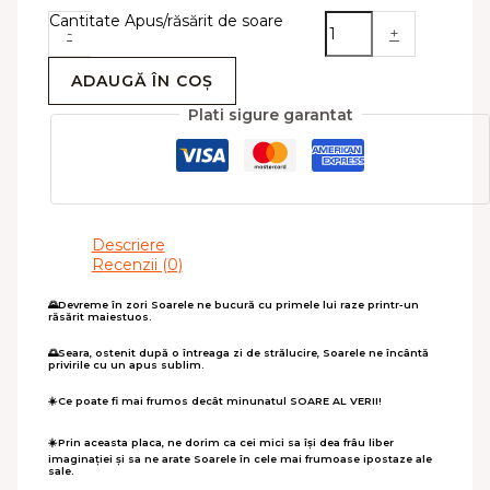
Cantitate Apus/răsărit de soare
-
+
ADAUGĂ ÎN COȘ
Plati sigure garantat
Descriere
Recenzii (0)
🌄Devreme în zori Soarele ne bucură cu primele lui raze printr-un
răsărit maiestuos.
🌅Seara, ostenit după o întreaga zi de strălucire, Soarele ne încântă
privirile cu un apus sublim.
☀️Ce poate fi mai frumos decât minunatul SOARE AL VERII!
☀️Prin aceasta placa, ne dorim ca cei mici sa își dea frâu liber
imaginației și sa ne arate Soarele în cele mai frumoase ipostaze ale
sale.